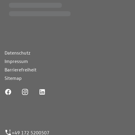
ende Links
Datenschutz
Impressum
Barrierefreiheit
Sitemap
ufnummer
+49 172 5200507