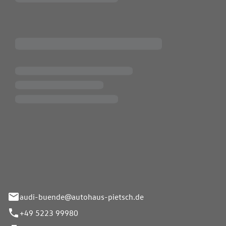
Pietsch.Bünde GmbH
33-37
audi-buende@autohaus-pietsch.de
+49 5223 99980