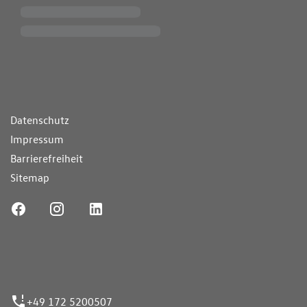
ende Links
Datenschutz
Impressum
Barrierefreiheit
Sitemap
ufnummer
+49 172 5200507