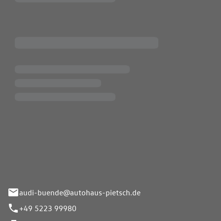
Pietsch.Bünde GmbH
33-37
audi-buende@autohaus-pietsch.de
+49 5223 99980