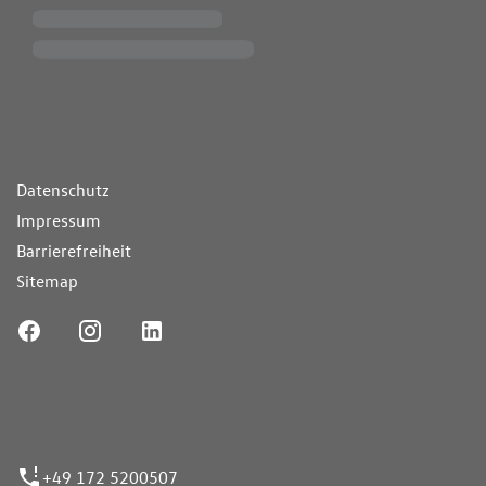
ende Links
Datenschutz
Impressum
Barrierefreiheit
Sitemap
ufnummer
+49 172 5200507