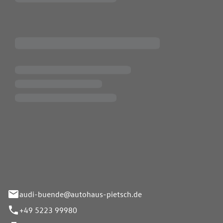
Pietsch.Bünde GmbH
33-37
audi-buende@autohaus-pietsch.de
+49 5223 99980