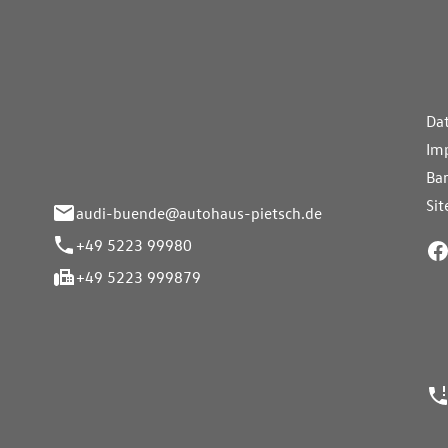
aus Pietsch.Bünde
Weiterführe
H
Da
eite 33-37
Im
nde
Bar
Si
audi-buende@autohaus-pietsch.de
+49 5223 99980
+49 5223 999879
24h Notrufn
ngszeiten