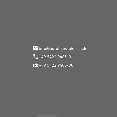
Autohaus Pietsch GmbH
Autoh
Gmb
Herrenteich 89
49324 Melle
Wasserbr
32257 Bü
info@autohaus-pietsch.de
+49 5422 9485-0
+49 5422 9485-30
Öffnungszeiten
Öffnu
Service
Service