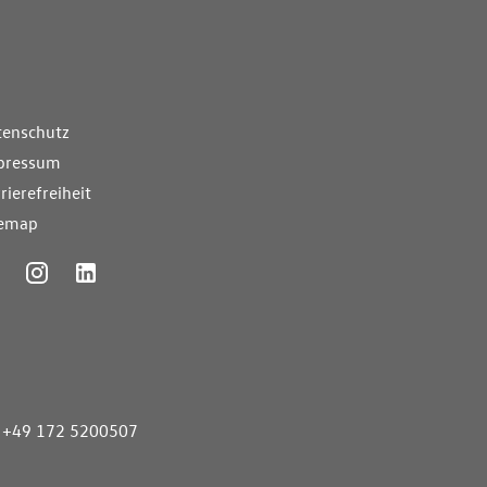
nde Links
tenschutz
pressum
rierefreiheit
temap
ummer
+49 172 5200507