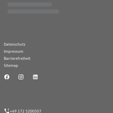
ende Links
Datenschutz
Impressum
Barrierefreiheit
Sitemap
ufnummer
+49 172 5200507