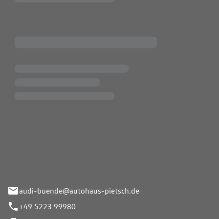
Pietsch.Bünde GmbH
33-37
audi-buende@autohaus-pietsch.de
+49 5223 99980