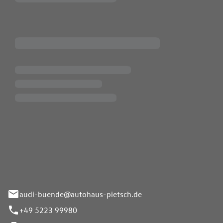
Pietsch.Bünde GmbH
33-37
audi-buende@autohaus-pietsch.de
+49 5223 99980