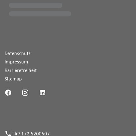
ende Links
Datenschutz
Impressum
Barrierefreiheit
Sitemap
ufnummer
+49 172 5200507