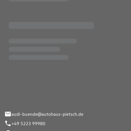
Pietsch.Bünde GmbH
33-37
audi-buende@autohaus-pietsch.de
+49 5223 99980