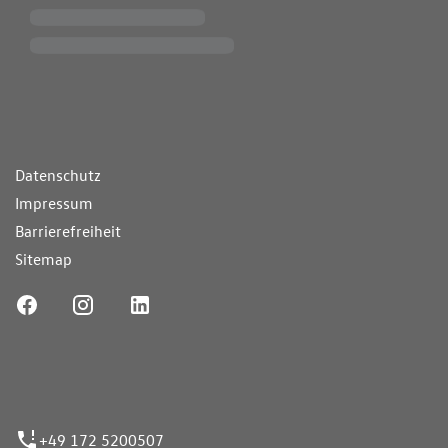
ende Links
Datenschutz
Impressum
Barrierefreiheit
Sitemap
ufnummer
+49 172 5200507