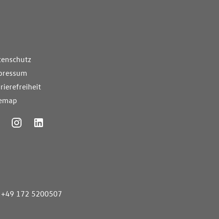
nde Links
tenschutz
pressum
rierefreiheit
temap
ummer
+49 172 5200507