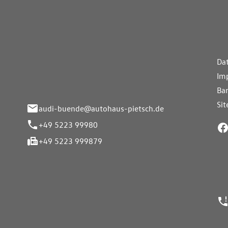
aus Pietsch.Bünde
Weiterführe
H
Da
eite 33-37
Im
nde
Bar
Si
audi-buende@autohaus-pietsch.de
+49 5223 99980
+49 5223 999879
24h Notrufn
ngszeiten