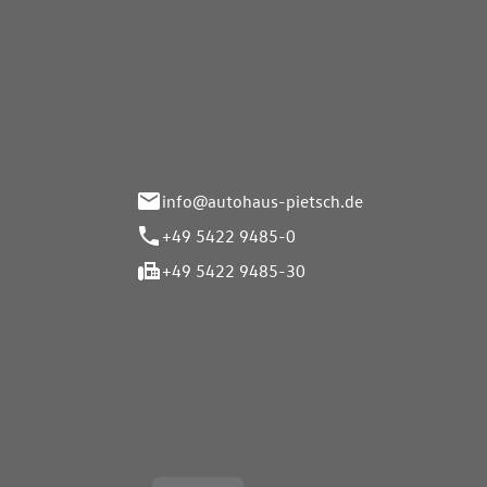
Autohaus Pietsch GmbH
Autoh
Gmb
Herrenteich 89
49324 Melle
Wasserbr
32257 Bü
info@autohaus-pietsch.de
+49 5422 9485-0
+49 5422 9485-30
Öffnungszeiten
Öffnu
Service
Service