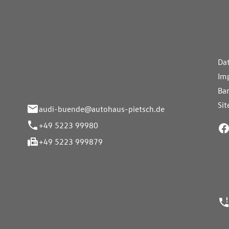
aus Pietsch.Bünde
Weiterführe
H
Da
eite 33-37
Im
nde
Bar
Si
audi-buende@autohaus-pietsch.de
+49 5223 99980
+49 5223 999879
24h Notrufn
ngszeiten