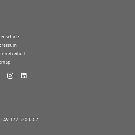
nde Links
tenschutz
pressum
rierefreiheit
temap
ummer
+49 172 5200507