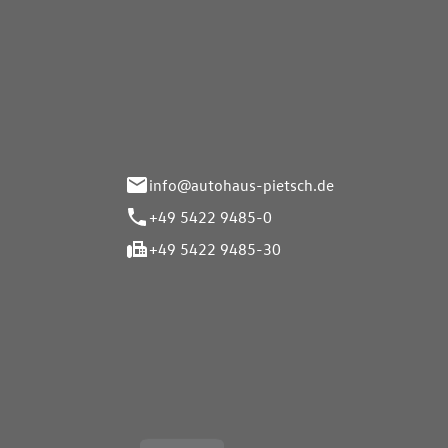
Autohaus Pietsch GmbH
Autoh
Gmb
Herrenteich 89
49324 Melle
Wasserbr
32257 Bü
info@autohaus-pietsch.de
+49 5422 9485-0
+49 5422 9485-30
Öffnungszeiten
Öffnu
Service
Service