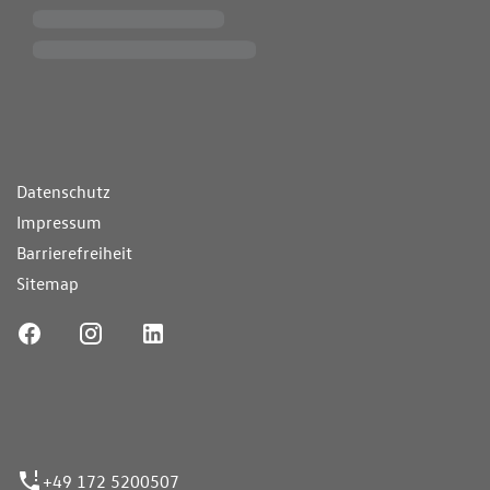
ende Links
Datenschutz
Impressum
Barrierefreiheit
Sitemap
ufnummer
+49 172 5200507