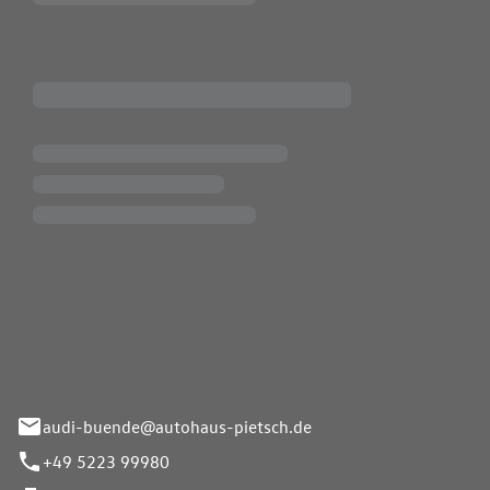
Pietsch.Bünde GmbH
33-37
audi-buende@autohaus-pietsch.de
+49 5223 99980