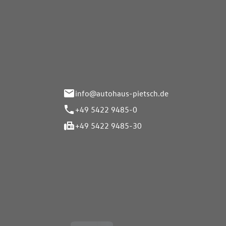
Autohaus Pietsch GmbH
Autoh
Gmb
Herrenteich 89
49324 Melle
Wasserbr
32257 Bü
info@autohaus-pietsch.de
+49 5422 9485-0
+49 5422 9485-30
Öffnungszeiten
Öffnu
Service
Service