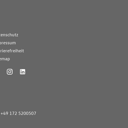
nde Links
tenschutz
pressum
rierefreiheit
temap
ummer
+49 172 5200507