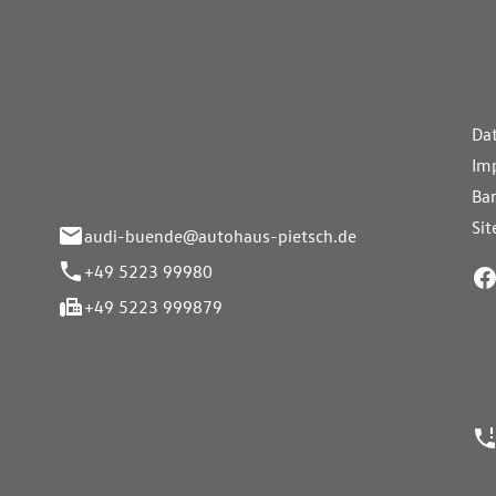
aus Pietsch.Bünde
Weiterführe
H
Da
eite 33-37
Im
nde
Bar
Si
audi-buende@autohaus-pietsch.de
+49 5223 99980
+49 5223 999879
24h Notrufn
ngszeiten