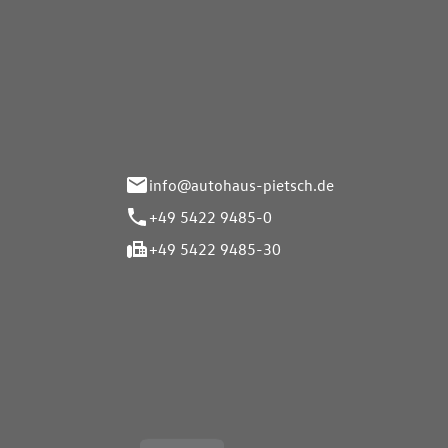
Autohaus Pietsch GmbH
Autoh
Gmb
Herrenteich 89
49324 Melle
Wasserbr
32257 Bü
info@autohaus-pietsch.de
+49 5422 9485-0
+49 5422 9485-30
Öffnungszeiten
Öffnu
Service
Service