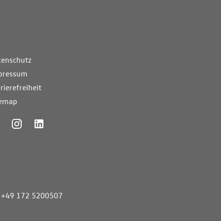
nde Links
tenschutz
pressum
rierefreiheit
temap
ummer
+49 172 5200507