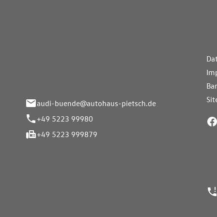
aus Pietsch.Bünde
Weiterführe
H
Da
eite 33-37
Im
nde
Bar
Si
audi-buende@autohaus-pietsch.de
+49 5223 99980
+49 5223 999879
24h Notrufn
ngszeiten