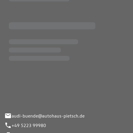
Pietsch.Bünde GmbH
33-37
audi-buende@autohaus-pietsch.de
+49 5223 99980