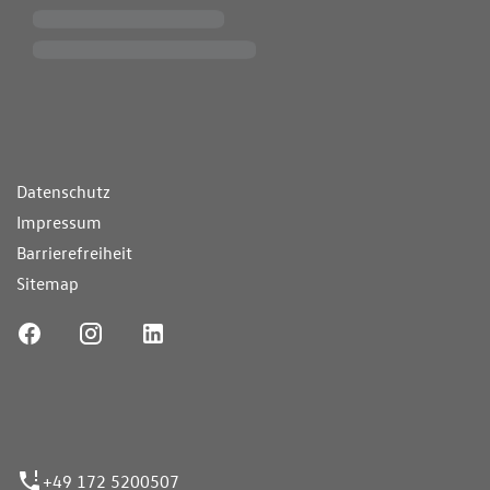
ende Links
Datenschutz
Impressum
Barrierefreiheit
Sitemap
ufnummer
+49 172 5200507