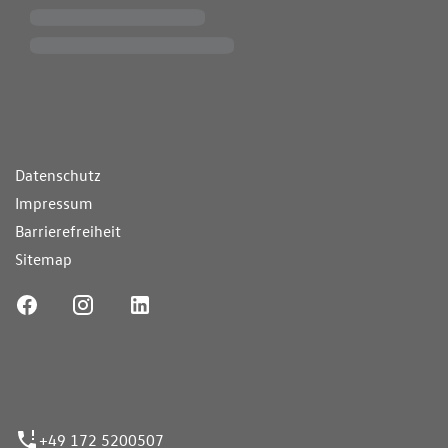
ende Links
Datenschutz
Impressum
Barrierefreiheit
Sitemap
ufnummer
+49 172 5200507