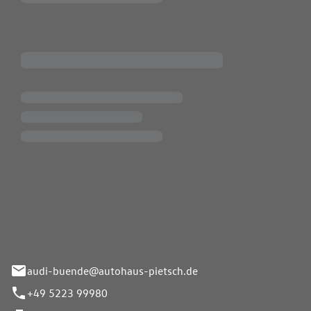
Pietsch.Bünde GmbH
33-37
audi-buende@autohaus-pietsch.de
+49 5223 99980