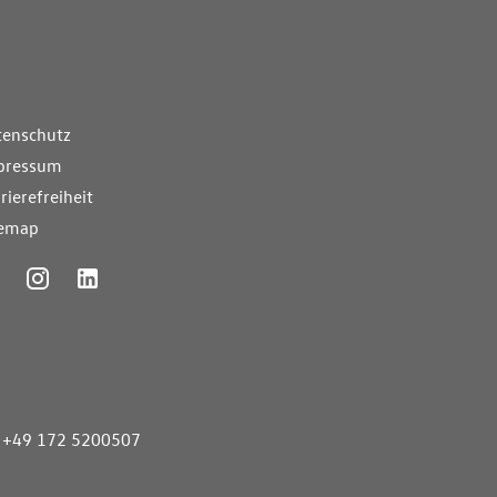
nde Links
tenschutz
pressum
rierefreiheit
temap
ummer
+49 172 5200507