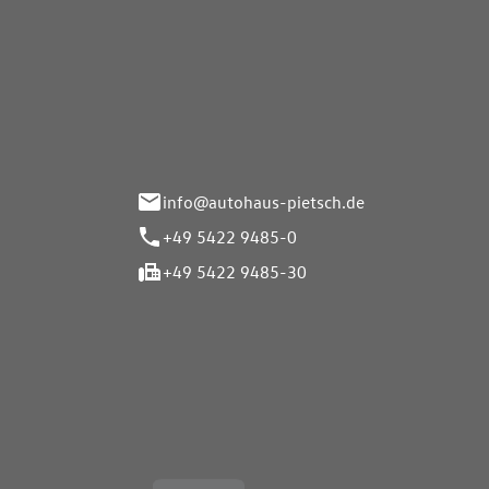
Autohaus Pietsch GmbH
Autoh
Gmb
Herrenteich 89
49324 Melle
Wasserbr
32257 Bü
info@autohaus-pietsch.de
+49 5422 9485-0
+49 5422 9485-30
Öffnungszeiten
Öffnu
Service
Service