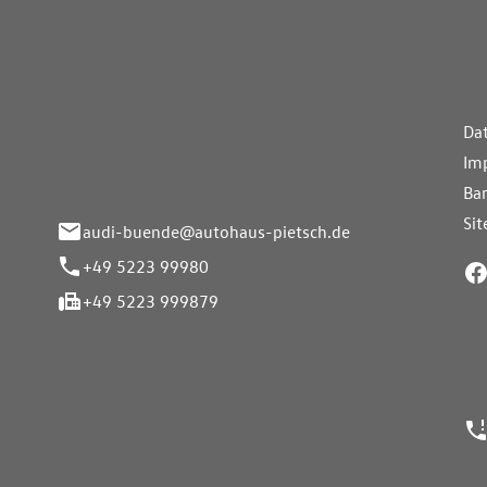
aus Pietsch.Bünde
Weiterführe
H
Da
eite 33-37
Im
nde
Bar
Si
audi-buende@autohaus-pietsch.de
+49 5223 99980
+49 5223 999879
24h Notrufn
ngszeiten