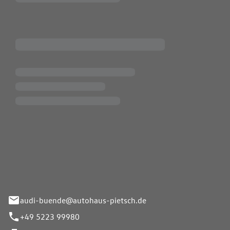
Pietsch.Bünde GmbH
33-37
audi-buende@autohaus-pietsch.de
+49 5223 99980