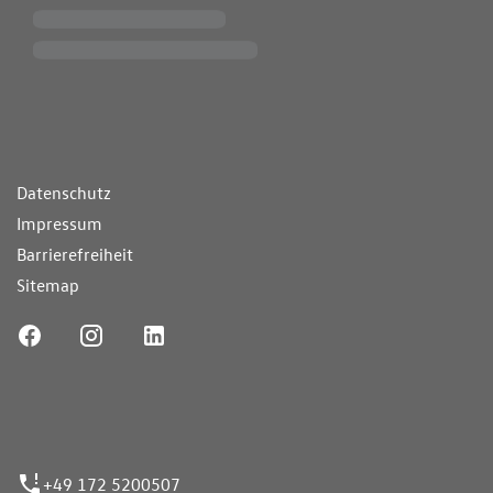
ende Links
Datenschutz
Impressum
Barrierefreiheit
Sitemap
ufnummer
+49 172 5200507