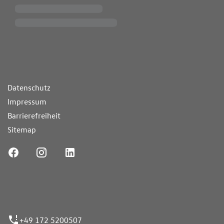
ende Links
Datenschutz
Impressum
Barrierefreiheit
Sitemap
ufnummer
+49 172 5200507