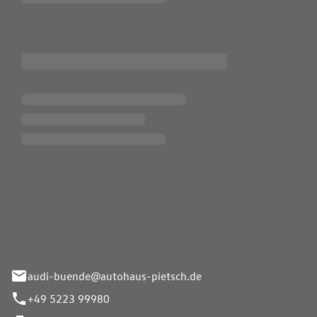
Pietsch.Bünde GmbH
33-37
audi-buende@autohaus-pietsch.de
+49 5223 99980