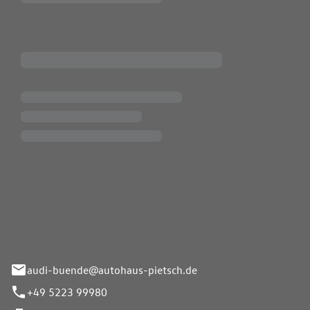
Pietsch.Bünde GmbH
33-37
audi-buende@autohaus-pietsch.de
+49 5223 99980