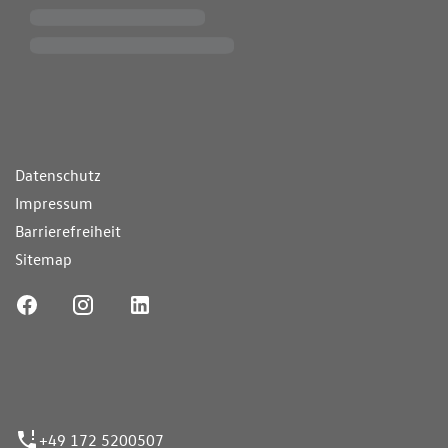
ende Links
Datenschutz
Impressum
Barrierefreiheit
Sitemap
ufnummer
+49 172 5200507