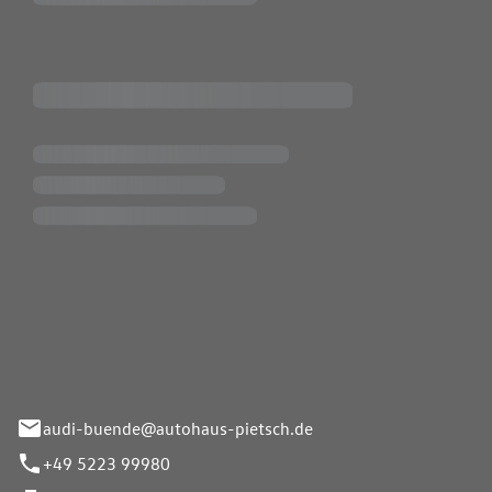
Pietsch.Bünde GmbH
33-37
audi-buende@autohaus-pietsch.de
+49 5223 99980