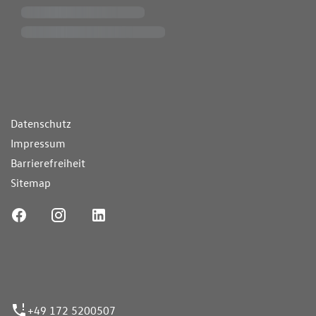
ende Links
Datenschutz
Impressum
Barrierefreiheit
Sitemap
ufnummer
+49 172 5200507