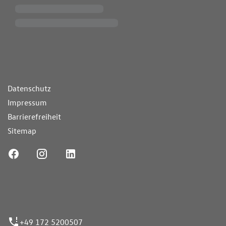
ende Links
Datenschutz
Impressum
Barrierefreiheit
Sitemap
ufnummer
+49 172 5200507