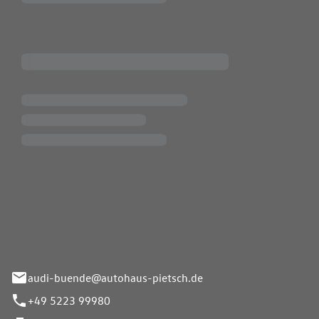
Pietsch.Bünde GmbH
33-37
audi-buende@autohaus-pietsch.de
+49 5223 99980