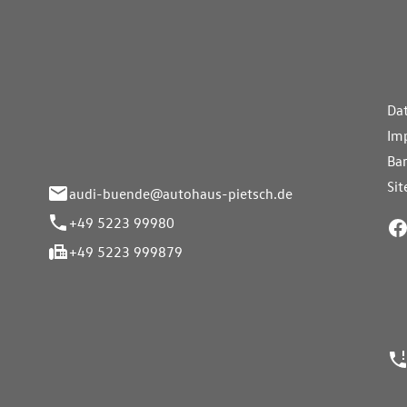
aus Pietsch.Bünde
Weiterführe
H
Da
eite 33-37
Im
nde
Bar
Si
audi-buende@autohaus-pietsch.de
+49 5223 99980
+49 5223 999879
24h Notrufn
ngszeiten