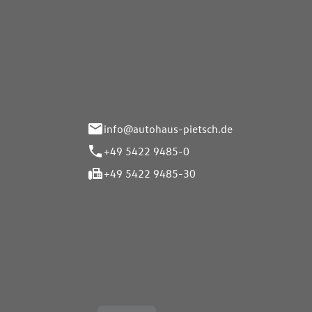
Autohaus Pietsch GmbH
Autoh
Gmb
Herrenteich 89
49324 Melle
Wasserbr
32257 Bü
info@autohaus-pietsch.de
+49 5422 9485-0
+49 5422 9485-30
Öffnungszeiten
Öffnu
Service
Service