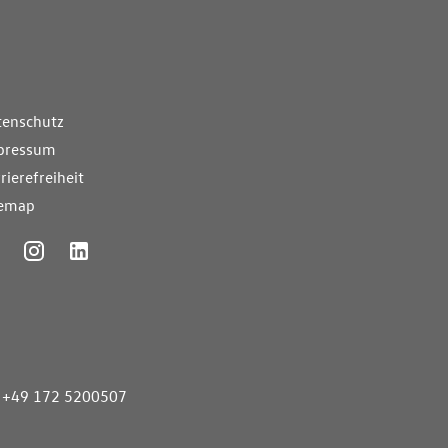
nde Links
tenschutz
pressum
rierefreiheit
temap
ummer
+49 172 5200507