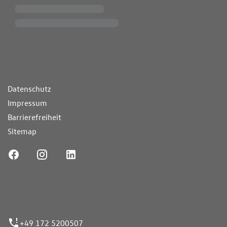
ende Links
Datenschutz
Impressum
Barrierefreiheit
Sitemap
ufnummer
+49 172 5200507