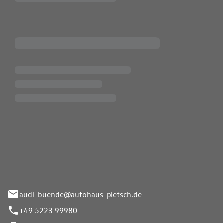
Pietsch.Bünde GmbH
33-37
audi-buende@autohaus-pietsch.de
+49 5223 99980