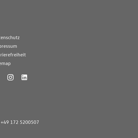
nde Links
tenschutz
pressum
rierefreiheit
temap
ummer
+49 172 5200507