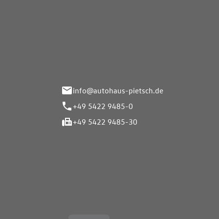
Autohaus Pietsch GmbH
Autoh
Gmb
Herrenteich 89
49324 Melle
Wasserbr
32257 Bü
info@autohaus-pietsch.de
+49 5422 9485-0
+49 5422 9485-30
Öffnungszeiten
Öffnu
Service
Service