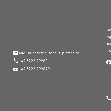
aus Pietsch.Bünde
Weiterführe
H
Da
eite 33-37
Im
nde
Bar
Si
audi-buende@autohaus-pietsch.de
+49 5223 99980
+49 5223 999879
24h Notrufn
ngszeiten