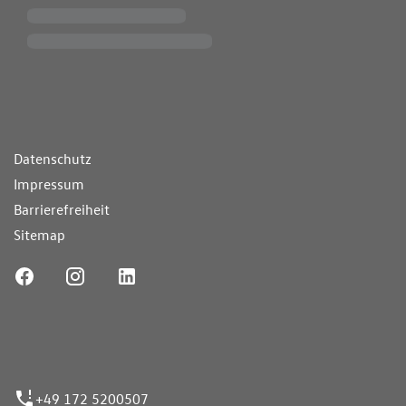
ende Links
Datenschutz
Impressum
Barrierefreiheit
Sitemap
ufnummer
+49 172 5200507