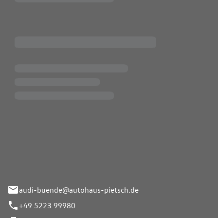
Pietsch.Bünde GmbH
33-37
audi-buende@autohaus-pietsch.de
+49 5223 99980