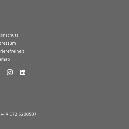
nde Links
tenschutz
pressum
rierefreiheit
temap
ummer
+49 172 5200507