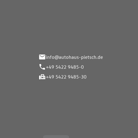
Autohaus Pietsch GmbH
Autoh
Gmb
Herrenteich 89
49324 Melle
Wasserbr
32257 Bü
info@autohaus-pietsch.de
+49 5422 9485-0
+49 5422 9485-30
Öffnungszeiten
Öffnu
Service
Service