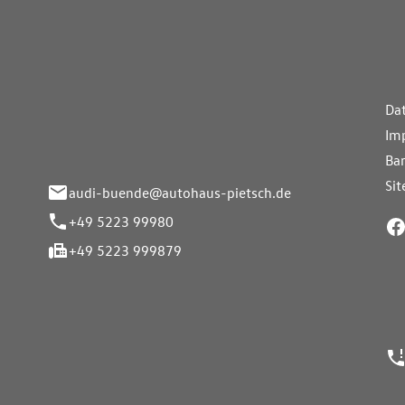
aus Pietsch.Bünde
Weiterführe
H
Da
eite 33-37
Im
nde
Bar
Si
audi-buende@autohaus-pietsch.de
+49 5223 99980
+49 5223 999879
24h Notrufn
ngszeiten