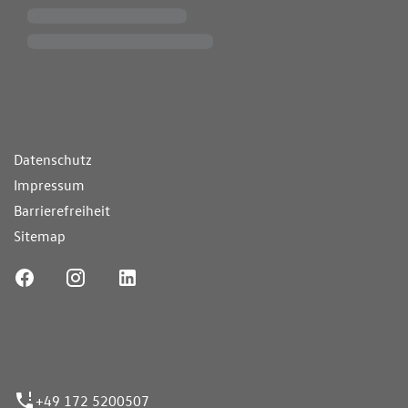
ende Links
Datenschutz
Impressum
Barrierefreiheit
Sitemap
ufnummer
+49 172 5200507