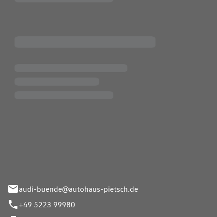
Pietsch.Bünde GmbH
33-37
audi-buende@autohaus-pietsch.de
+49 5223 99980