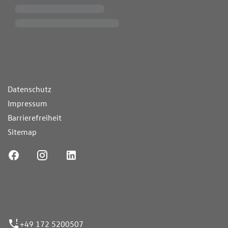
ende Links
Datenschutz
Impressum
Barrierefreiheit
Sitemap
ufnummer
+49 172 5200507