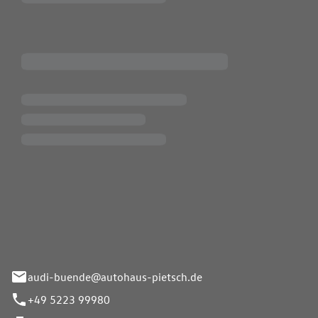
Pietsch.Bünde GmbH
33-37
audi-buende@autohaus-pietsch.de
+49 5223 99980