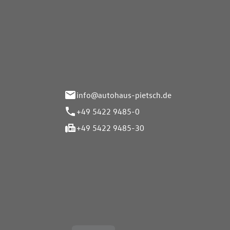
Autohaus Pietsch GmbH
Autoh
Gmb
Herrenteich 89
49324 Melle
Wasserbr
32257 Bü
info@autohaus-pietsch.de
+49 5422 9485-0
+49 5422 9485-30
Öffnungszeiten
Öffnu
Service
Service