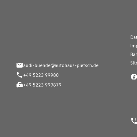
aus Pietsch.Bünde
Weiterführe
H
Da
eite 33-37
Im
nde
Bar
Si
audi-buende@autohaus-pietsch.de
+49 5223 99980
+49 5223 999879
24h Notrufn
ngszeiten