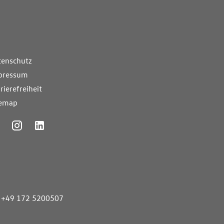
nde Links
tenschutz
pressum
rierefreiheit
temap
ummer
+49 172 5200507