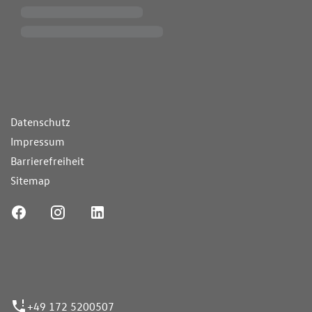
ende Links
Datenschutz
Impressum
Barrierefreiheit
Sitemap
ufnummer
+49 172 5200507