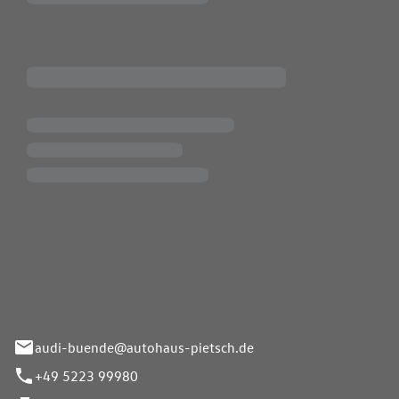
Pietsch.Bünde GmbH
33-37
audi-buende@autohaus-pietsch.de
+49 5223 99980