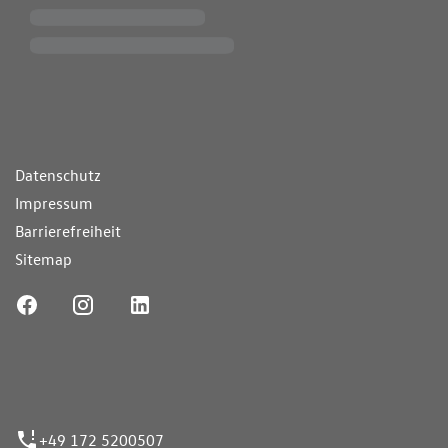
ende Links
Datenschutz
Impressum
Barrierefreiheit
Sitemap
ufnummer
+49 172 5200507