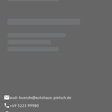
Pietsch.Bünde GmbH
33-37
audi-buende@autohaus-pietsch.de
+49 5223 99980