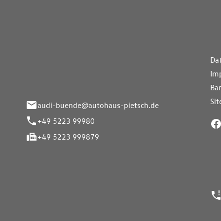
aus Pietsch.Bünde
Weiterführe
H
Da
eite 33-37
Im
nde
Bar
Si
audi-buende@autohaus-pietsch.de
+49 5223 99980
+49 5223 999879
24h Notrufn
ngszeiten