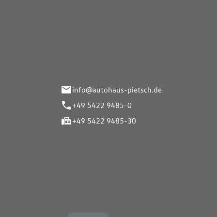
Autohaus Pietsch GmbH
Autoh
Gmb
Herrenteich 89
49324 Melle
Wasserbr
32257 Bü
info@autohaus-pietsch.de
+49 5422 9485-0
+49 5422 9485-30
Öffnungszeiten
Öffnu
Service
Service