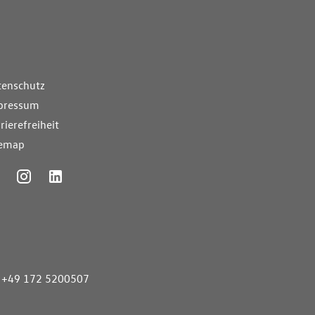
nde Links
tenschutz
pressum
rierefreiheit
temap
ummer
+49 172 5200507