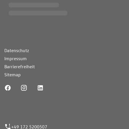
ende Links
Datenschutz
Impressum
Barrierefreiheit
Sitemap
ufnummer
+49 172 5200507