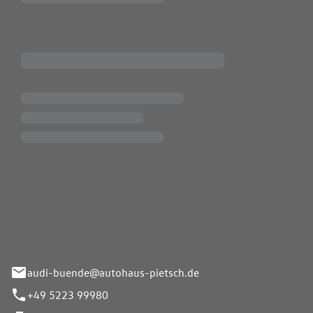
Pietsch.Bünde GmbH
33-37
audi-buende@autohaus-pietsch.de
+49 5223 99980