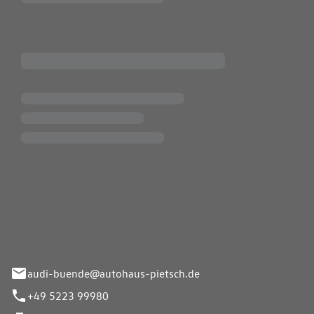
Pietsch.Bünde GmbH
33-37
audi-buende@autohaus-pietsch.de
+49 5223 99980