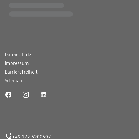
ende Links
Datenschutz
Impressum
Barrierefreiheit
Sitemap
ufnummer
+49 172 5200507