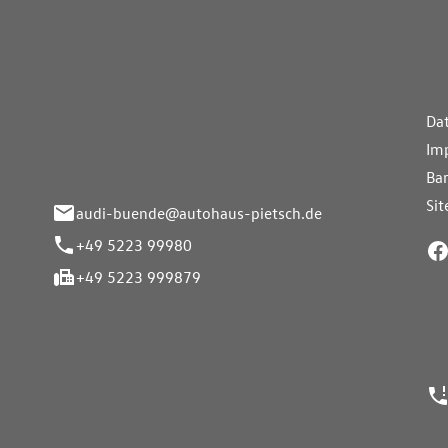
aus Pietsch.Bünde
Weiterführe
H
Da
eite 33-37
Im
nde
Bar
Si
audi-buende@autohaus-pietsch.de
+49 5223 99980
+49 5223 999879
24h Notrufn
ngszeiten