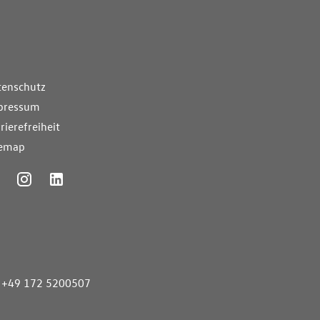
nde Links
tenschutz
pressum
rierefreiheit
temap
ummer
+49 172 5200507