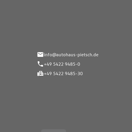
Autohaus Pietsch GmbH
Autoh
Gmb
Herrenteich 89
49324 Melle
Wasserbr
32257 Bü
info@autohaus-pietsch.de
+49 5422 9485-0
+49 5422 9485-30
Öffnungszeiten
Öffnu
Service
Service