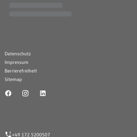
ende Links
Datenschutz
Impressum
Barrierefreiheit
Sitemap
ufnummer
+49 172 5200507