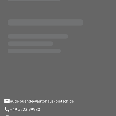
Pietsch.Bünde GmbH
33-37
audi-buende@autohaus-pietsch.de
+49 5223 99980