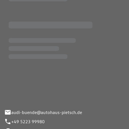
Pietsch.Bünde GmbH
33-37
audi-buende@autohaus-pietsch.de
+49 5223 99980