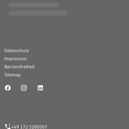
ende Links
Datenschutz
Impressum
Barrierefreiheit
Sitemap
ufnummer
+49 172 5200507