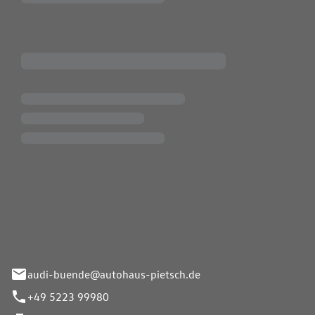
Pietsch.Bünde GmbH
33-37
audi-buende@autohaus-pietsch.de
+49 5223 99980