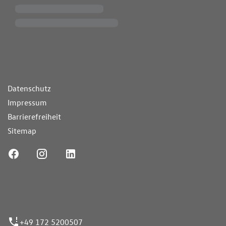
ende Links
Datenschutz
Impressum
Barrierefreiheit
Sitemap
ufnummer
+49 172 5200507