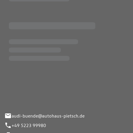
Pietsch.Bünde GmbH
33-37
audi-buende@autohaus-pietsch.de
+49 5223 99980