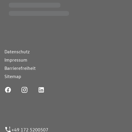
ende Links
Datenschutz
Impressum
Barrierefreiheit
Sitemap
ufnummer
+49 172 5200507