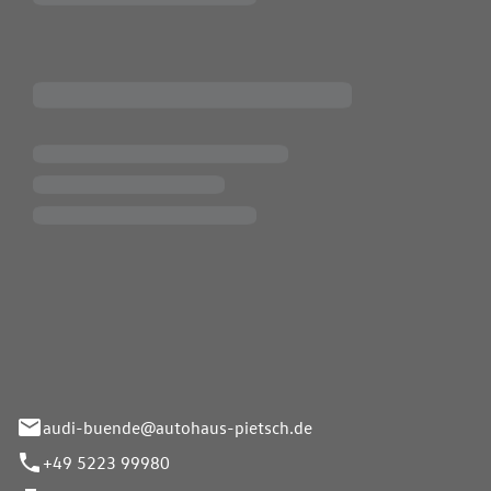
Pietsch.Bünde GmbH
33-37
audi-buende@autohaus-pietsch.de
+49 5223 99980