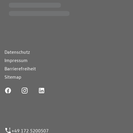
ende Links
Datenschutz
Impressum
Barrierefreiheit
Sitemap
ufnummer
+49 172 5200507