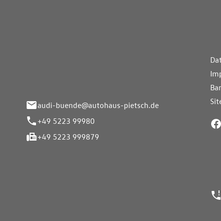
aus Pietsch.Bünde
Weiterführe
H
Da
eite 33-37
Im
nde
Bar
Si
audi-buende@autohaus-pietsch.de
+49 5223 99980
+49 5223 999879
24h Notrufn
ngszeiten