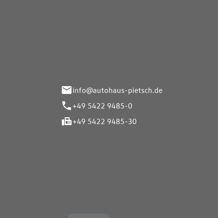
Autohaus Pietsch GmbH
Autoh
Gmb
Herrenteich 89
49324 Melle
Wasserbr
32257 Bü
info@autohaus-pietsch.de
+49 5422 9485-0
+49 5422 9485-30
Öffnungszeiten
Öffnu
Service
Service