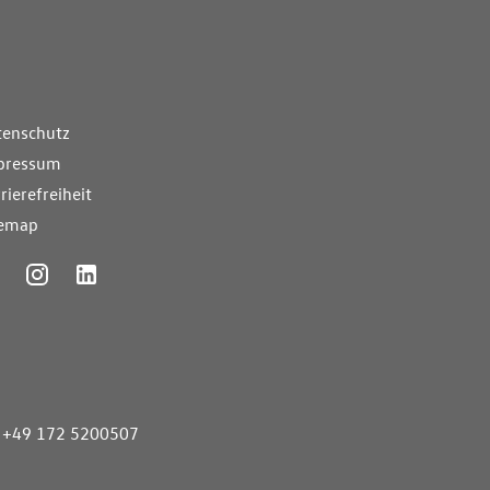
nde Links
tenschutz
pressum
rierefreiheit
temap
ummer
+49 172 5200507