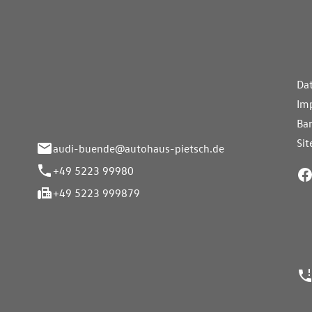
aus Pietsch.Bünde
Weiterführe
H
Da
eite 33-37
Im
nde
Bar
Si
audi-buende@autohaus-pietsch.de
+49 5223 99980
+49 5223 999879
24h Notrufn
ngszeiten