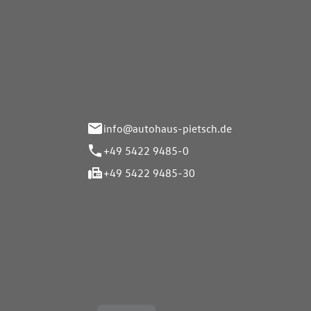
Autohaus Pietsch GmbH
Autoh
Gmb
Herrenteich 89
49324 Melle
Wasserbr
32257 Bü
info@autohaus-pietsch.de
+49 5422 9485-0
+49 5422 9485-30
Öffnungszeiten
Öffnu
Service
Service