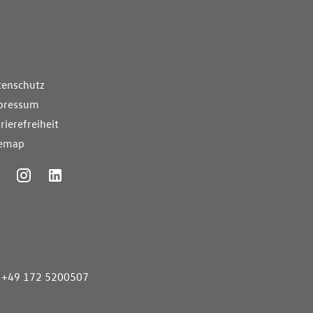
nde Links
tenschutz
pressum
rierefreiheit
temap
ummer
+49 172 5200507