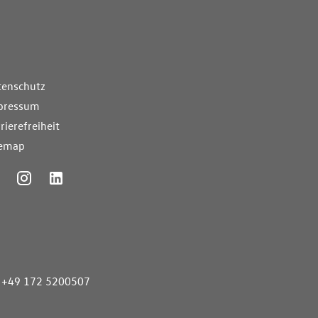
nde Links
tenschutz
pressum
rierefreiheit
temap
ummer
+49 172 5200507