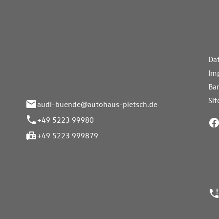
aus Pietsch.Bünde
Weiterführe
H
Da
eite 33-37
Im
nde
Bar
Si
audi-buende@autohaus-pietsch.de
+49 5223 99980
+49 5223 999879
24h Notrufn
ngszeiten