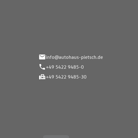
Autohaus Pietsch GmbH
Autoh
Gmb
Herrenteich 89
49324 Melle
Wasserbr
32257 Bü
info@autohaus-pietsch.de
+49 5422 9485-0
+49 5422 9485-30
Öffnungszeiten
Öffnu
Service
Service