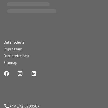
ende Links
Datenschutz
Impressum
Barrierefreiheit
Sitemap
ufnummer
+49 172 5200507