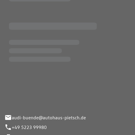
Pietsch.Bünde GmbH
33-37
audi-buende@autohaus-pietsch.de
+49 5223 99980