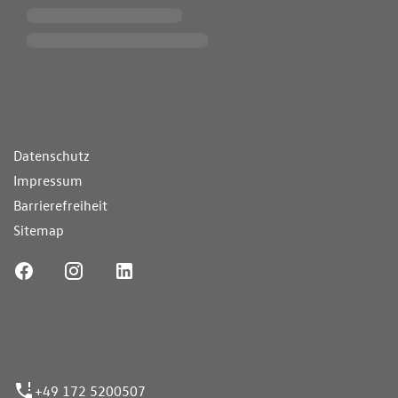
ende Links
Datenschutz
Impressum
Barrierefreiheit
Sitemap
ufnummer
+49 172 5200507