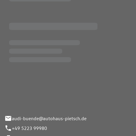
Pietsch.Bünde GmbH
33-37
audi-buende@autohaus-pietsch.de
+49 5223 99980