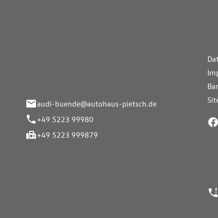
aus Pietsch.Bünde
Weiterführe
H
Da
eite 33-37
Im
nde
Bar
Si
audi-buende@autohaus-pietsch.de
+49 5223 99980
+49 5223 999879
24h Notrufn
ngszeiten