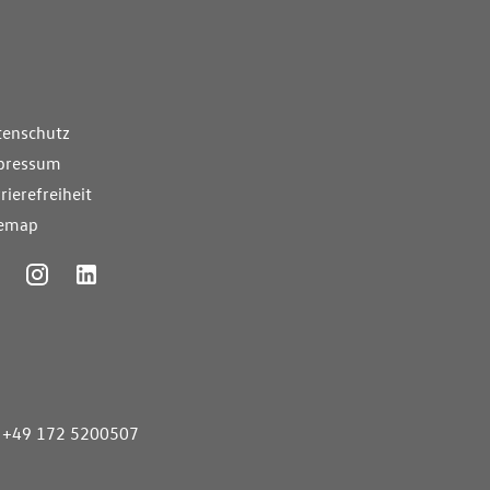
nde Links
tenschutz
pressum
rierefreiheit
temap
ummer
+49 172 5200507