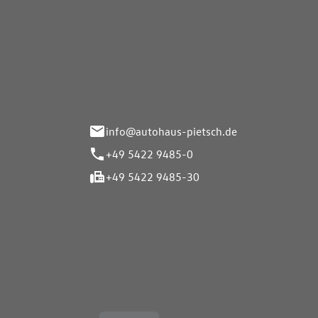
Autohaus Pietsch GmbH
Autoh
Gmb
Herrenteich 89
49324 Melle
Wasserbr
32257 Bü
info@autohaus-pietsch.de
+49 5422 9485-0
+49 5422 9485-30
Öffnungszeiten
Öffnu
Service
Service