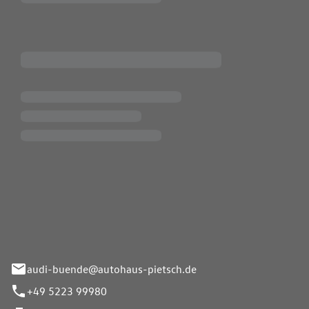
Pietsch.Bünde GmbH
33-37
audi-buende@autohaus-pietsch.de
+49 5223 99980