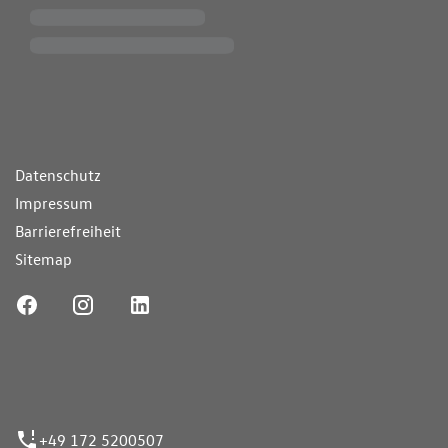
ende Links
Datenschutz
Impressum
Barrierefreiheit
Sitemap
ufnummer
+49 172 5200507