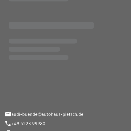
Pietsch.Bünde GmbH
33-37
audi-buende@autohaus-pietsch.de
+49 5223 99980