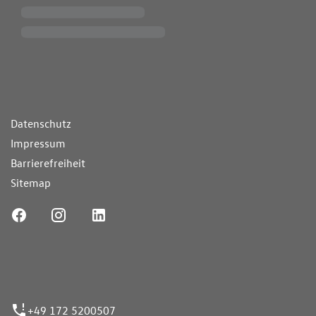
ende Links
Datenschutz
Impressum
Barrierefreiheit
Sitemap
ufnummer
+49 172 5200507