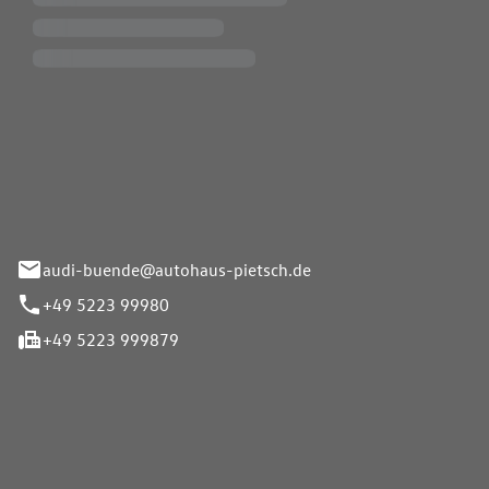
Pietsch.Bünde GmbH
33-37
audi-buende@autohaus-pietsch.de
+49 5223 99980
+49 5223 999879
iten