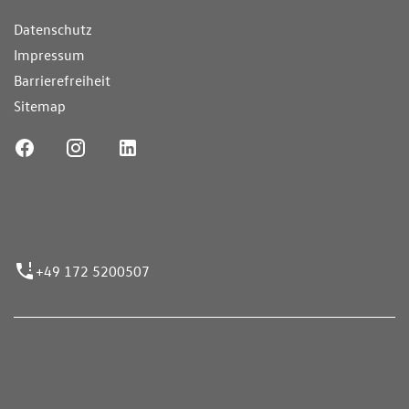
Datenschutz
Impressum
Barrierefreiheit
Sitemap
ufnummer
+49 172 5200507
nen erfolgen gemäß der Pkw-
hskennzeichnungsverordnung. Die angegebenen
ch dem vorgeschrieben Messverfahren WLTP