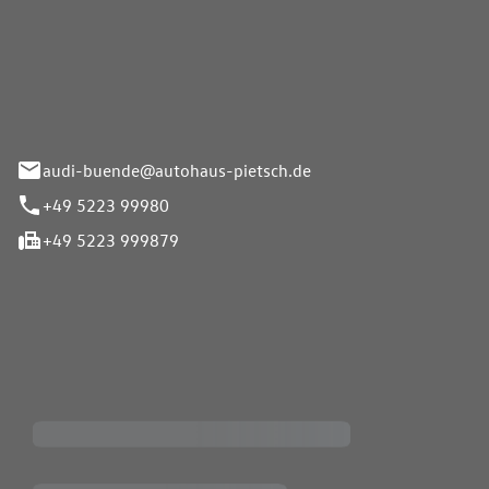
Pietsch.Bünde GmbH
33-37
audi-buende@autohaus-pietsch.de
+49 5223 99980
+49 5223 999879
iten