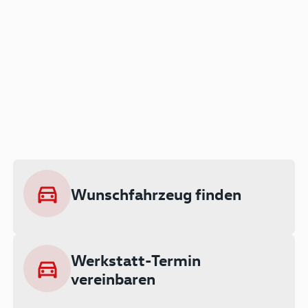
Der Audi A3 als Plug-in
Hybrid
Lokal emissionsfrei: Bis zu 143 km
rein elektrisch unterwegs
Wunschfahrzeug finden
Ab 199 € monatlich leasen
Werkstatt-Termin
vereinbaren