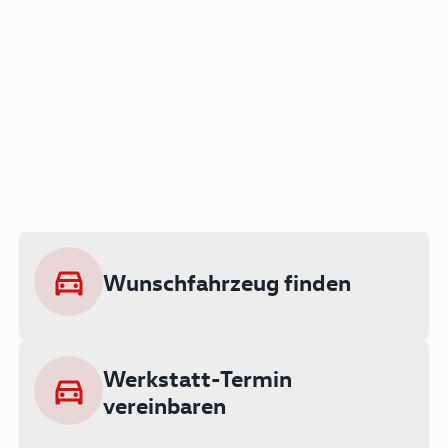
Der Audi A3 als Plug-in
Hybrid
Lokal emissionsfrei: Bis zu 143 km
rein elektrisch unterwegs
Wunschfahrzeug finden
Ab 199 € monatlich leasen
Werkstatt-Termin
vereinbaren