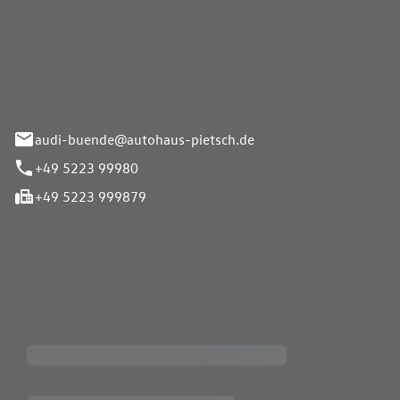
Pietsch.Bünde GmbH
33-37
audi-buende@autohaus-pietsch.de
+49 5223 99980
+49 5223 999879
iten